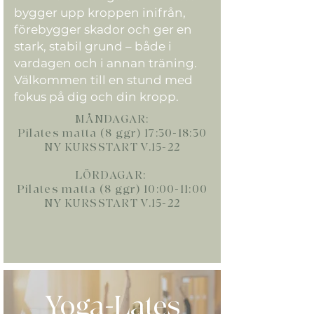
bygger upp kroppen inifrån,
förebygger skador och ger en
stark, stabil grund – både i
vardagen och i annan träning.
Välkommen till en stund med
fokus på dig och din kropp.
MÅNDAGAR:
Pilates matta (8 ggr) 17:30-18:30
NY KURSSTART V.15-22
LÖRDAGAR:
Pilates matta (8 ggr) 10:00-11:00
NY KURSSTART V.15-22
Yoga-Lates