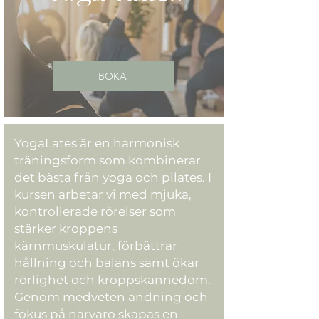
BOKA
YogaLates är en harmonisk
träningsform som kombinerar
det bästa från yoga och pilates. I
kursen arbetar vi med mjuka,
kontrollerade rörelser som
stärker kroppens
kärnmuskulatur, förbättrar
hållning och balans samt ökar
rörlighet och kroppskännedom.
Genom medveten andning och
fokus på närvaro skapas en