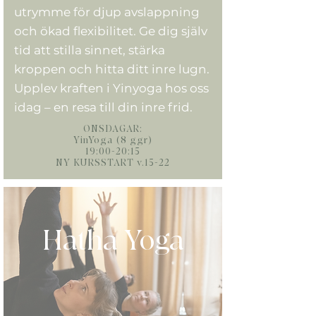
utrymme för djup avslappning
och ökad flexibilitet. Ge dig själv
tid att stilla sinnet, stärka
kroppen och hitta ditt inre lugn.
Upplev kraften i Yinyoga hos oss
idag – en resa till din inre frid.
ONSDAGAR:
YinYoga (8 ggr)
19:00-20:15
NY KURSSTART v.15-22
Hatha Yoga