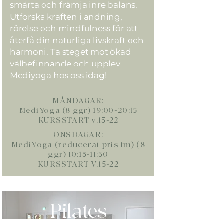
smärta och främja inre balans.
Utforska kraften i andning,
rörelse och mindfulness för att
återfå din naturliga livskraft och
harmoni. Ta steget mot ökad
välbefinnande och upplev
Mediyoga hos oss idag!
MÅNDAGAR:
MediYoga (8 ggr) 19:00-20:15
KURSSTART v.15-22
ONSDAGAR:
MediYoga (reducerat pris fm) (8
ggr) 10:15-11:30
KURSSTART V.15-22
Pilates