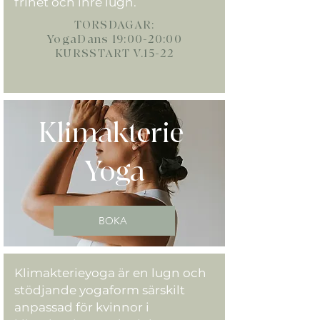
frihet och inre lugn.
TORSDAGAR:
YogaDans 19:00-20:00
KURSSTART V.15-22
Klimakterie
Yoga
BOKA
Klimakterieyoga är en lugn och
stödjande yogaform särskilt
anpassad för kvinnor i