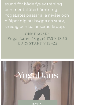
stund för både fysisk träning
och mental återhämtning.
YogaLates passar alla nivåer och
hjälper dig att bygga en stark,
smidig och balanserad kropp.
ONSDAGAR:
Yoga-Lates (8 ggr) 17:30-18:30
KURSSTART V.15 -22
YogaDans
BOKA