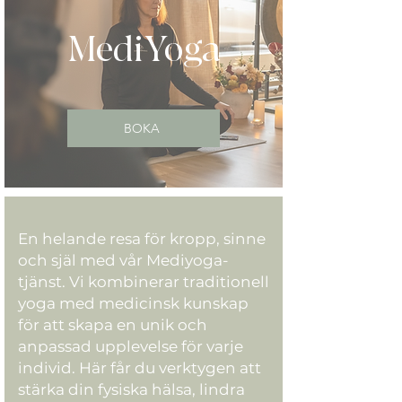
MediYoga
BOKA
En helande resa för kropp, sinne
och själ med vår Mediyoga-
tjänst. Vi kombinerar traditionell
yoga med medicinsk kunskap
för att skapa en unik och
anpassad upplevelse för varje
individ. Här får du verktygen att
stärka din fysiska hälsa, lindra