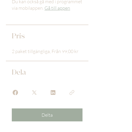
Du kan också gå med i programmet
via mobilappen.
Gå till appen
Pris
2 paket tillgängliga, Från 99,00 kr
Dela
Delta