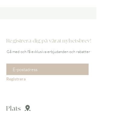
Registrera dig på vårat nyhetsbrev!
Gå med och få exklusiva erbjudanden och rabatter
Ange din e-postadress här
Registrera
Plats
Murbruksgatan 17
216 47 Limhamn
Sverige