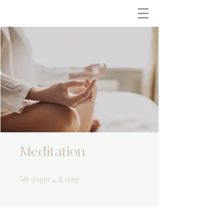
Meditation
30 dagar
2 steg
dagar
steg
30
2